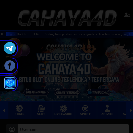
ang terblock Internet Positif Sedang kami pushkan untuk pergantian akan diinfokan segera jika suda
TOGEL
SLOT
LIVE CASINO
SPORT
ARCADE
SABU