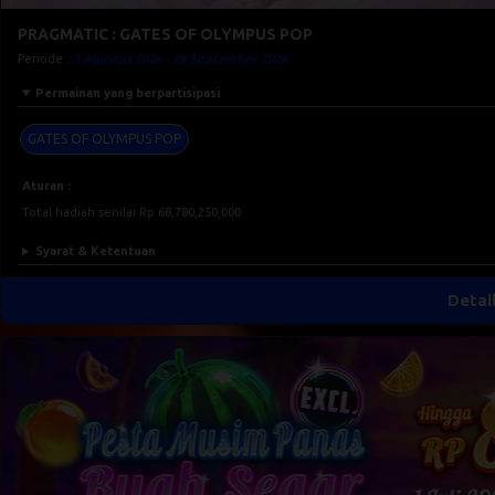
PRAGMATIC : GATES OF OLYMPUS POP
Periode :
3 Agustus 2026 - 28 September 2026
Permainan yang berpartisipasi
GATES OF OLYMPUS POP
Aturan :
Total hadiah senilai Rp 68,780,250,000.
Syarat & Ketentuan
Detai