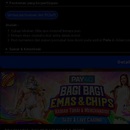
Permainan yang berpartisipasi
Semua permainan slot PGSoft
Aturan :
Cukup lakukan 100x spin nominal berapa pun.
Pemain akan otomatis ikut serta dalam event.
Poin turnamen dan papan peringkat bisa dicek pada simbol
Piala
di dalam pe
Syarat & Ketentuan
Detai