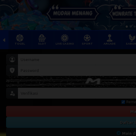
TOGEL
SLOT
LIVE CASINO
SPORT
ARCADE
SABU
Reme
Ma
Daftar 
Main d