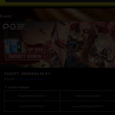
Event
PGSOFT : MERDEKA KE 81 !
Periode:
1 - 31 Agustus 2026
Undian Gadget
Xiaomi Redmi Note 15
Samsung Galaxy A07
Xiaomi Redmi Pad 2
Lenovo Motopad 60 Neo