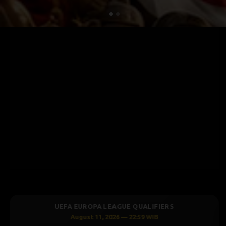
SPAIN LA LIGA
August 16, 2026 — 02:30 WIB