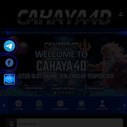
g terblock Internet Positif Sedang kami pushkan untuk pergantian akan diinfokan segera jika sudah 
TOGEL
SLOT
LIVE CASINO
SPORT
ARCADE
SABU