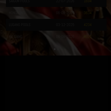
SAIGON POOLS
22-07-2026
1694
HONGKONG
06-08-2026
3634
LUGANO POOLS
03-12-2025
4234
HK SIANG
06-08-2026
9220