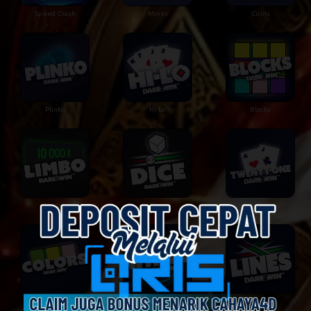
Speed Crash
Mines
Coins
Plinko
Hi-Lo
Blocks
Limbo
Dice
Twenty-One
Colors
Wheel
Lines