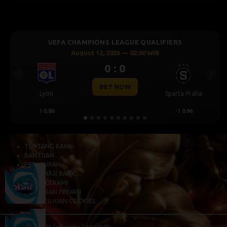
UEFA CHAMPIONS LEAGUE QUALIFIERS
UEFA
August 12, 2026 — 02:00 WIB
0 : 0
Previous
Next
BET NOW
on
Sparta Praha
Slovan Bratisla
.86
-1
0.96
0.5
0.83
TENTANG KAMI
BANTUAN
PERATURAN
INFORMASI BANK
HUBUNGI KAMI
KEBIJAKAN PRIVASI
PERSETUJUAN COOKIES
© 2015 - 2026 Copyright CAHAYA4D.