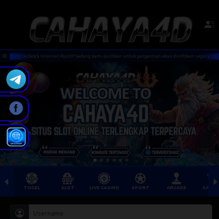
dang terblock Internet Positif Sedang kami pushkan untuk pergantian akan diinfokan segera jika sud
TOGEL
SLOT
LIVE CASINO
SPORT
ARCADE
SABU