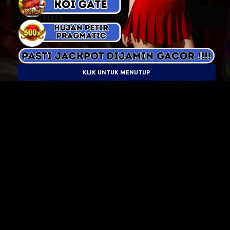
LUGANO POOLS
03-12-2025
4234
HK SIANG
06-08-2026
9220
KLIK UNTUK MENUTUP