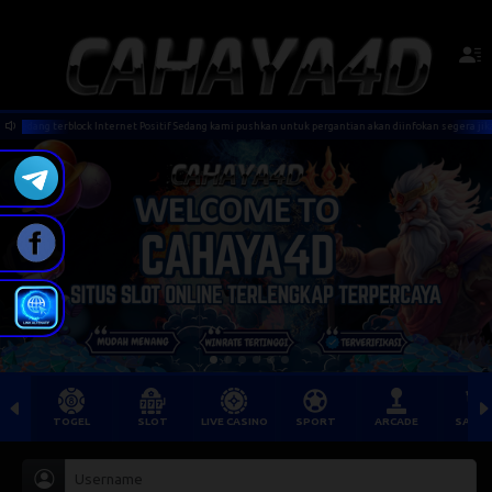
dang terblock Internet Positif Sedang kami pushkan untuk pergantian akan diinfokan segera jika sud
TOGEL
SLOT
LIVE CASINO
SPORT
ARCADE
SABU