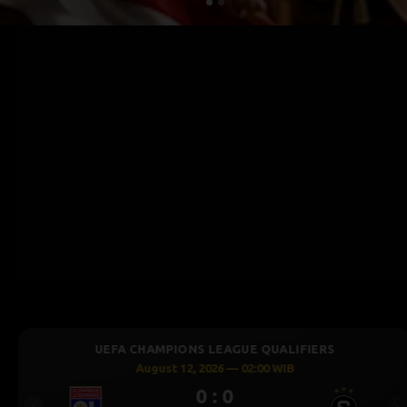
E-FOOTBALL F24 INTERNATIONAL FRIENDLY
August 7, 2026 — 04:00 WIB
0 : 0