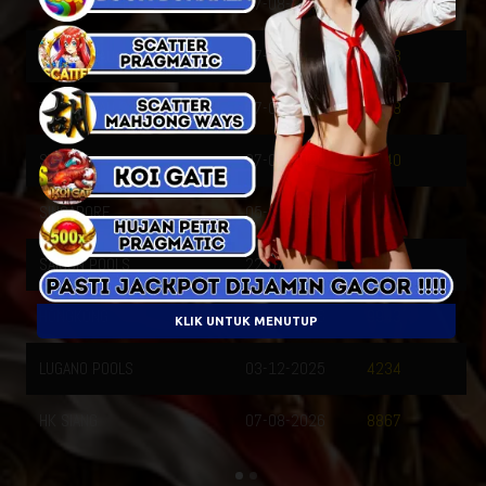
OMACAU 1615
07-08-2026
7875
CAMBODIA
OMACAU 1915
07-08-2026
6303
OMACAU 2215
07-08-2026
9178
NEY
07-08-2026
7440
GAPORE
05-08-2026
0715
GON POOLS
22-07-2026
1694
GKONG
07-08-2026
9943
KLIK UNTUK MENUTUP
ANO POOLS
03-12-2025
4234
IANG
07-08-2026
8867