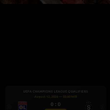
UEFA CHAMPIONS LEAGUE QUALIFIERS
August 12, 2026 — 01:30 WIB
0 : 0
Previous
Next