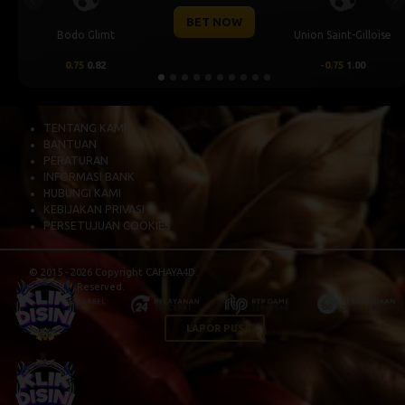
Previous
Ne
BET NOW
Bodo Glimt
Union Saint-Gilloise
0.75
0.82
-0.75
1.00
TENTANG KAMI
BANTUAN
PERATURAN
INFORMASI BANK
HUBUNGI KAMI
KEBIJAKAN PRIVASI
PERSETUJUAN COOKIES
© 2015 - 2026 Copyright CAHAYA4D.
All Rights Reserved.
LAPOR PUSAT